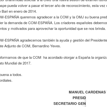
spe pueda volver a pasar el tercer año de reconocimiento, esta vez 
 Bari en enero de 2014.
-ESPAÑA queremos agradecer a la COM y la OMJ su buena predi
der la demanda de COM-ESPAÑA. Los criadores españoles debemos
tos y motivados para aprovechar la oportunidad que se nos brinda.
-ESPAÑA agradecemos también la ayuda y gestión del President
nte Adjunto de COM, Bernardino Yeves.
nformamos de que la COM ha acordado otorgar a España la organiza
o Mundial de 2017.
buena a todos.
rdiales.
NUEL CARDENAS TE
ESIDENTE DEL CJ
RETARIO GENERAL DE CO