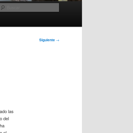
Buscar
Siguiente
→
ado las
o del
 ha
e el