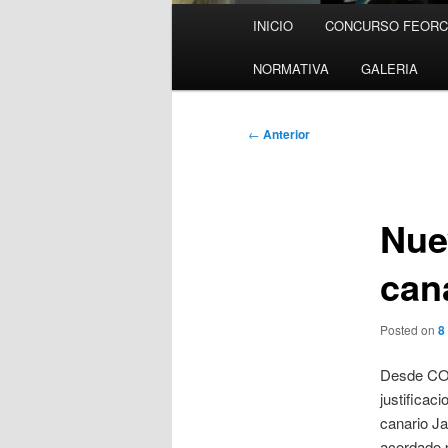
Menú
INICIO
CONCURSO FEORCA
principal
NORMATIVA
GALERIA
Navegación
←
Anterior
de
entradas
Nue
can
Posted on
8
Desde COM
justificac
canario Ja
acordado 