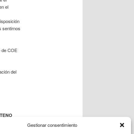
en el
sposición
 sentirnos
e de COE
ción del
NO
A
Gestionar consentimiento
M-