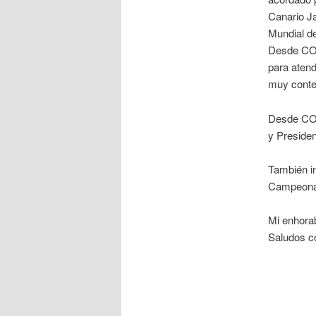
Canario Ja
Mundial de
Desde COM
para aten
muy conten
Desde COM
y Preside
También i
Campeonat
Mi enhora
Saludos co
MA
PR
SEC