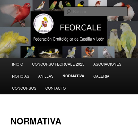
Ir
al
Busc
contenido
principal
Menú
INICIO
CONCURSO FEORCALE 2025
ASOCIACIONES
principal
NORMATIVA
NOTICIAS
ANILLAS
GALERIA
CONCURSOS
CONTACTO
NORMATIVA