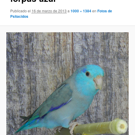
Publicado el
16 de marzo de 2013
a
1000 × 1384
en
Fotos de
Psitacidos