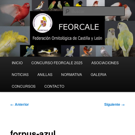
Ir
al
Busc
contenido
principal
Menú
INICIO
CONCURSO FEORCALE 2025
ASOCIACIONES
principal
NOTICIAS
ANILLAS
NORMATIVA
GALERIA
CONCURSOS
CONTACTO
Navegador
← Anterior
Siguiente →
de
imágenes
forpus-azul