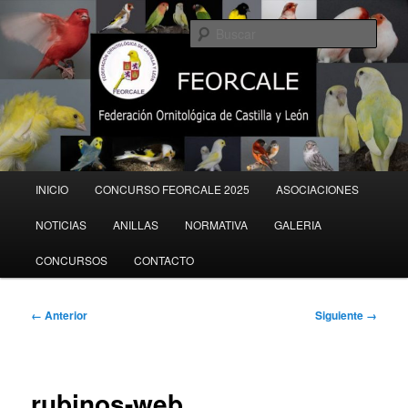
Ir
al
Busc
contenido
principal
Menú
INICIO
CONCURSO FEORCALE 2025
ASOCIACIONES
principal
NOTICIAS
ANILLAS
NORMATIVA
GALERIA
CONCURSOS
CONTACTO
Navegador
← Anterior
Siguiente →
de
imágenes
rubinos-web