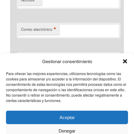
*
*
Correo electrónico
Web
Gestionar consentimiento
Para ofrecer las mejores experiencias, utilizamos tecnologías como las
Guarda mi nombre, correo electrónico y web en este
cookies para almacenar y/o acceder a la información del dispositivo. El
navegador para la próxima vez que comente.
consentimiento de estas tecnologías nos permitirá procesar datos como el
comportamiento de navegación o las identificaciones únicas en este sitio.
No consentir o retirar el consentimiento, puede afectar negativamente a
dos
+
3
=
ciertas características y funciones.
Aceptar
Denegar