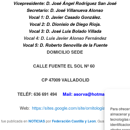
Vicepresidente: D. José Ángel Rodríguez San José
Secretario: D. José Villanueva Alonso
Vocal 1: D. Javier Casado González.
Vocal 2: D. Dionisio de Diego Rioja.
Vocal 3: D. José Luis Bolado Villada
Vocal 4: D. Luis Javier Alonso Fernández
Vocal 5: D. Roberto Senovilla de la Fuente
DOMICILIO SEDE
CALLE FUENTE EL SOL Nº 60
CP 47009
VALLA
DOLID
TELÉF: 636 691 494
Mail: asorva@hotmail.es
Web:
https://sites.google.com/site/ornitologiavallisoletana
Para ofrecer
almacenar y/
tecnologías
a fue publicada en
NOTICIAS
por
Federación Castilla y Leon
. Guarda el
enlace p
identificaci
afectar nega