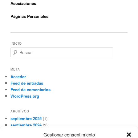
Asociaciones
Páginas Personales
INICIO
B
u
s
c
META
a
Acceder
r
Feed de entradas
Feed de comentarios
WordPress.org
ARCHIVOS
septiembre 2025
(1)
septiembre 2024
(2)
julio 2024
(1)
Gestionar consentimiento
junio 2024
(1)