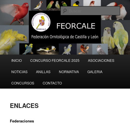
Ir
al
Busc
contenido
principal
Menú
INICIO
CONCURSO FEORCALE 2025
ASOCIACIONES
principal
NOTICIAS
ANILLAS
NORMATIVA
GALERIA
CONCURSOS
CONTACTO
ENLACES
Federaciones